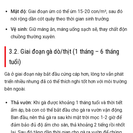
Mật độ:
Giai đoạn úm có thể úm 15-20 con/m², sau đó
nới rộng dần cót quây theo thời gian sinh trưởng.
Vệ sinh:
Giữ máng ăn, máng uống sạch sẽ, thay chất độn
chuồng thường xuyên.
3.2. Giai đoạn gà dò/thịt (1 tháng – 6 tháng
tuổi)
Gà ở giai đoạn này bắt đầu cứng cáp hơn, lông tơ vẫn phát
triển nhiều nhưng đã có thể thích nghi tốt hơn với môi trường
bên ngoài.
Thả vườn:
Khi gà được khoảng 1 tháng tuổi và thời tiết
ấm áp, bà con có thể bắt đầu cho gà ra vườn vận động.
Ban đầu, nên thả gà ra sau khi mặt trời mọc 1-2 giờ để
đảm bảo đủ độ ấm cho sân, thả khoảng 2 tiếng rồi nhốt
lại. Sau đó tăng dần thời gian cho gà ra vườn để chúng