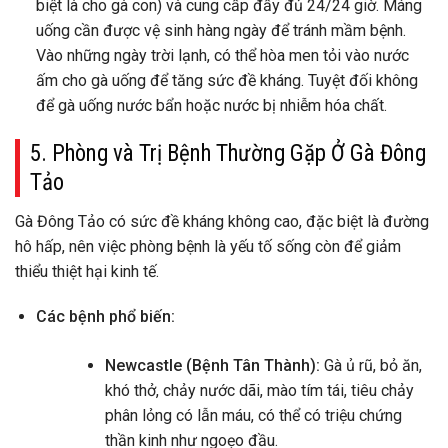
biệt là cho gà con) và cung cấp đầy đủ 24/24 giờ. Máng
uống cần được vệ sinh hàng ngày để tránh mầm bệnh.
Vào những ngày trời lạnh, có thể hòa men tỏi vào nước
ấm cho gà uống để tăng sức đề kháng. Tuyệt đối không
để gà uống nước bẩn hoặc nước bị nhiễm hóa chất.
5. Phòng và Trị Bệnh Thường Gặp Ở Gà Đông
Tảo
Gà Đông Tảo có sức đề kháng không cao, đặc biệt là đường
hô hấp, nên việc phòng bệnh là yếu tố sống còn để giảm
thiểu thiệt hại kinh tế.
Các bệnh phổ biến:
Newcastle (Bệnh Tân Thành):
Gà ủ rũ, bỏ ăn,
khó thở, chảy nước dãi, mào tím tái, tiêu chảy
phân lỏng có lẫn máu, có thể có triệu chứng
thần kinh như ngoẹo đầu.