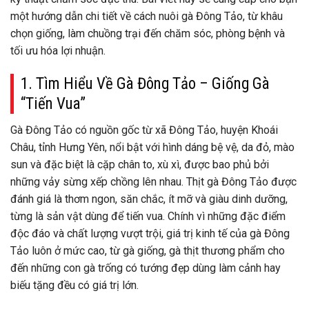
một hướng dẫn chi tiết về cách nuôi gà Đông Tảo, từ khâu
chọn giống, làm chuồng trại đến chăm sóc, phòng bệnh và
tối ưu hóa lợi nhuận.
1. Tìm Hiểu Về Gà Đông Tảo – Giống Gà
“Tiến Vua”
Gà Đông Tảo có nguồn gốc từ xã Đông Tảo, huyện Khoái
Châu, tỉnh Hưng Yên, nổi bật với hình dáng bệ vệ, da đỏ, mào
sun và đặc biệt là cặp chân to, xù xì, được bao phủ bởi
những vảy sừng xếp chồng lên nhau. Thịt gà Đông Tảo được
đánh giá là thơm ngon, săn chắc, ít mỡ và giàu dinh dưỡng,
từng là sản vật dùng để tiến vua. Chính vì những đặc điểm
độc đáo và chất lượng vượt trội, giá trị kinh tế của gà Đông
Tảo luôn ở mức cao, từ gà giống, gà thịt thương phẩm cho
đến những con gà trống có tướng đẹp dùng làm cảnh hay
biếu tặng đều có giá trị lớn.