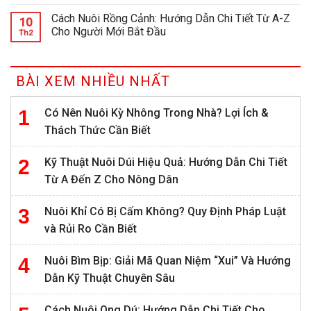
Cách Nuôi Rồng Cảnh: Hướng Dẫn Chi Tiết Từ A-Z
10
Cho Người Mới Bắt Đầu
Th2
BÀI XEM NHIỀU NHẤT
Có Nên Nuôi Kỳ Nhông Trong Nhà? Lợi Ích &
Thách Thức Cần Biết
Kỹ Thuật Nuôi Dúi Hiệu Quả: Hướng Dẫn Chi Tiết
Từ A Đến Z Cho Nông Dân
Nuôi Khỉ Có Bị Cấm Không? Quy Định Pháp Luật
và Rủi Ro Cần Biết
Nuôi Bìm Bịp: Giải Mã Quan Niệm “Xui” Và Hướng
Dẫn Kỹ Thuật Chuyên Sâu
Cách Nuôi Ong Dú: Hướng Dẫn Chi Tiết Cho