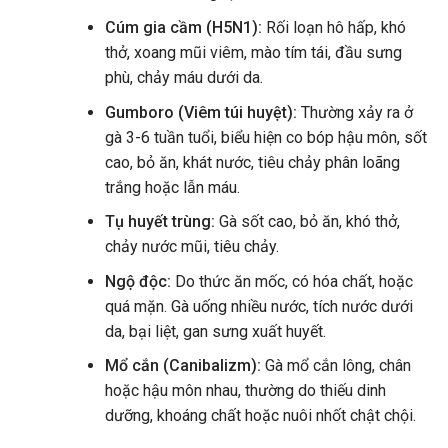
Cúm gia cầm (H5N1):
Rối loạn hô hấp, khó
thở, xoang mũi viêm, mào tím tái, đầu sưng
phù, chảy máu dưới da.
Gumboro (Viêm túi huyệt):
Thường xảy ra ở
gà 3-6 tuần tuổi, biểu hiện co bóp hậu môn, sốt
cao, bỏ ăn, khát nước, tiêu chảy phân loãng
trắng hoặc lẫn máu.
Tụ huyết trùng:
Gà sốt cao, bỏ ăn, khó thở,
chảy nước mũi, tiêu chảy.
Ngộ độc:
Do thức ăn mốc, có hóa chất, hoặc
quá mặn. Gà uống nhiều nước, tích nước dưới
da, bại liệt, gan sưng xuất huyết.
Mổ cắn (Canibalizm):
Gà mổ cắn lông, chân
hoặc hậu môn nhau, thường do thiếu dinh
dưỡng, khoáng chất hoặc nuôi nhốt chật chội.