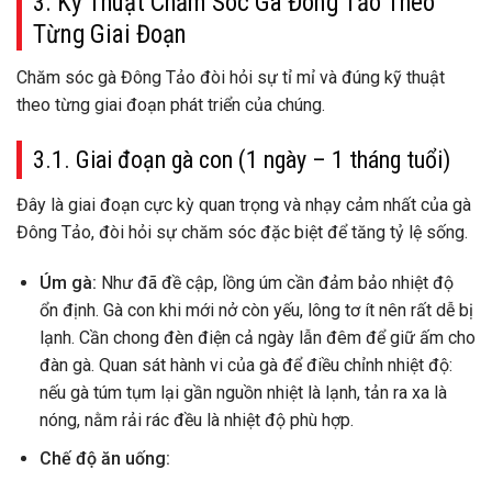
3. Kỹ Thuật Chăm Sóc Gà Đông Tảo Theo
Từng Giai Đoạn
Chăm sóc gà Đông Tảo đòi hỏi sự tỉ mỉ và đúng kỹ thuật
theo từng giai đoạn phát triển của chúng.
3.1. Giai đoạn gà con (1 ngày – 1 tháng tuổi)
Đây là giai đoạn cực kỳ quan trọng và nhạy cảm nhất của gà
Đông Tảo, đòi hỏi sự chăm sóc đặc biệt để tăng tỷ lệ sống.
Úm gà:
Như đã đề cập, lồng úm cần đảm bảo nhiệt độ
ổn định. Gà con khi mới nở còn yếu, lông tơ ít nên rất dễ bị
lạnh. Cần chong đèn điện cả ngày lẫn đêm để giữ ấm cho
đàn gà. Quan sát hành vi của gà để điều chỉnh nhiệt độ:
nếu gà túm tụm lại gần nguồn nhiệt là lạnh, tản ra xa là
nóng, nằm rải rác đều là nhiệt độ phù hợp.
Chế độ ăn uống: