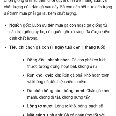
Chọn giống là khâu then chốt quyết định đến năng suất và
chất lượng của đàn gà sau này. Bà con cần hết sức cẩn trọng
để tránh mua phải gà lai, kém chất lượng.
Nguồn gốc:
Luôn ưu tiên mua gà con hoặc gà giống từ
các trại giống uy tín, có nguồn gốc rõ ràng, đã được kiểm
định chất lượng.
Tiêu chí chọn gà con (1 ngày tuổi đến 1 tháng tuổi):
Đồng đều, nhanh nhẹn:
Gà con phải có kích
thước tương đồng, hoạt bát, không ủ rũ.
Rốn khô, khép kín:
Rốn gà phải khô hoàn toàn
và không có dấu hiệu viêm nhiễm.
Da chân hồng hào, bóng mượt:
Chân gà khỏe
mạnh, không dị tật, không sưng tấy.
Lông tơ mượt:
Lông tơ khô, bông, sạch sẽ.
Mắt sáng, tinh anh:
Gà có phản ứng tốt với