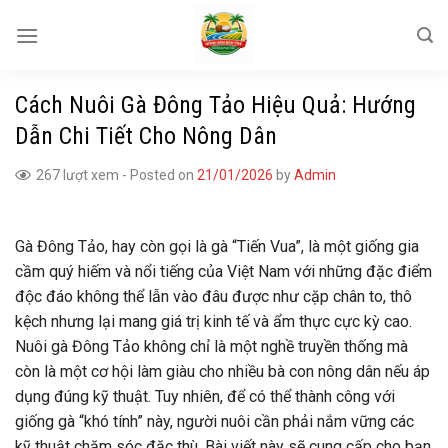
Skip
to
content
Cách Nuôi Gà Đông Tảo Hiệu Quả: Hướng
Dẫn Chi Tiết Cho Nông Dân
267 lượt xem
-
Posted on
21/01/2026
by
Admin
Gà Đông Tảo, hay còn gọi là gà “Tiến Vua”, là một giống gia
cầm quý hiếm và nổi tiếng của Việt Nam với những đặc điểm
độc đáo không thể lẫn vào đâu được như cặp chân to, thô
kệch nhưng lại mang giá trị kinh tế và ẩm thực cực kỳ cao.
Nuôi gà Đông Tảo không chỉ là một nghề truyền thống mà
còn là một cơ hội làm giàu cho nhiều bà con nông dân nếu áp
dụng đúng kỹ thuật. Tuy nhiên, để có thể thành công với
giống gà “khó tính” này, người nuôi cần phải nắm vững các
kỹ thuật chăm sóc đặc thù. Bài viết này sẽ cung cấp cho bạn