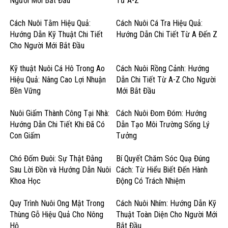
Người Mới Bắt Đầu
Từ A-Z
Cách Nuôi Tằm Hiệu Quả:
Cách Nuôi Cá Tra Hiệu Quả:
Hướng Dẫn Kỹ Thuật Chi Tiết
Hướng Dẫn Chi Tiết Từ A Đến Z
Cho Người Mới Bắt Đầu
Kỹ thuật Nuôi Cá Hô Trong Ao
Cách Nuôi Rồng Cảnh: Hướng
Hiệu Quả: Nâng Cao Lợi Nhuận
Dẫn Chi Tiết Từ A-Z Cho Người
Bền Vững
Mới Bắt Đầu
Nuôi Giấm Thành Công Tại Nhà:
Cách Nuôi Đom Đóm: Hướng
Hướng Dẫn Chi Tiết Khi Đã Có
Dẫn Tạo Môi Trường Sống Lý
Con Giấm
Tưởng
Chó Đốm Đuôi: Sự Thật Đằng
Bí Quyết Chăm Sóc Quạ Đúng
Sau Lời Đồn và Hướng Dẫn Nuôi
Cách: Từ Hiểu Biết Đến Hành
Khoa Học
Động Có Trách Nhiệm
Quy Trình Nuôi Ong Mật Trong
Cách Nuôi Nhím: Hướng Dẫn Kỹ
Thùng Gỗ Hiệu Quả Cho Nông
Thuật Toàn Diện Cho Người Mới
Hộ
Bắt Đầu