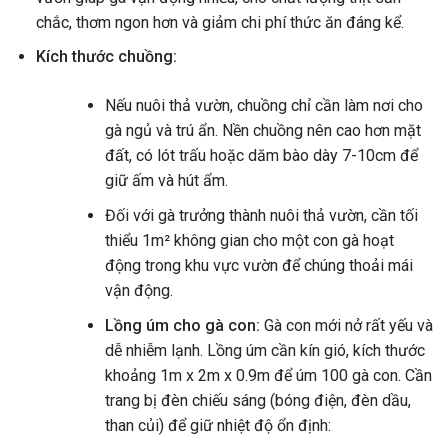
chắc, thơm ngon hơn và giảm chi phí thức ăn đáng kể.
Kích thước chuồng:
Nếu nuôi thả vườn, chuồng chỉ cần làm nơi cho
gà ngủ và trú ẩn. Nền chuồng nên cao hơn mặt
đất, có lót trấu hoặc dăm bào dày 7-10cm để
giữ ấm và hút ẩm.
Đối với gà trưởng thành nuôi thả vườn, cần tối
thiểu 1m² không gian cho một con gà hoạt
động trong khu vực vườn để chúng thoải mái
vận động.
Lồng úm cho gà con:
Gà con mới nở rất yếu và
dễ nhiễm lạnh. Lồng úm cần kín gió, kích thước
khoảng 1m x 2m x 0.9m để úm 100 gà con. Cần
trang bị đèn chiếu sáng (bóng điện, đèn dầu,
than củi) để giữ nhiệt độ ổn định: