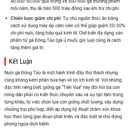
40.000-50.000 quả trứng và 500-600 gà thương phẩm
mỗi năm, thu lãi trên 500 triệu đồng sau khi trừ chi phí.
Chiến lược giảm chi phí:
Tự chủ nguồn thức ăn bằng
cách sử dụng máy ép cám viên có thể giúp giảm 20-30%
chi phí nuôi, tăng hiệu quả kinh tế. Chế biến đa dạng sản
phẩm từ gà Đông Tảo (gà ủ muối, giò lụa) cũng là cách
tăng thêm giá trị.
Kết Luận
Nuôi gà Đông Tảo là một hành trình đầy thử thách nhưng
cũng không kém phần hứa hẹn về lợi ích kinh tế. Với những
đặc tính riêng biệt, giống gà “Tiến Vua” này đòi hỏi bà con
nông dân phải có kiến thức chuyên sâu và sự tận tâm trong
từng khâu, từ việc chọn lựa con giống chất lượng, xây dựng
chuồng trại phù hợp, đến áp dụng kỹ thuật chăm sóc khoa
học theo từng giai đoạn phát triển, và đặc biệt là chủ động
phòng ngừa dịch bệnh.