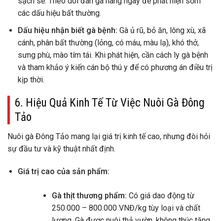
sạch sẽ. Theo dõi đàn gà hàng ngày để phát hiện sớm
các dấu hiệu bất thường.
Dấu hiệu nhận biết gà bệnh:
Gà ủ rũ, bỏ ăn, lông xù, xã
cánh, phân bất thường (lỏng, có máu, màu lạ), khó thở,
sưng phù, mào tím tái. Khi phát hiện, cần cách ly gà bệnh
và tham khảo ý kiến cán bộ thú y để có phương án điều trị
kịp thời.
6. Hiệu Quả Kinh Tế Từ Việc Nuôi Gà Đông
Tảo
Nuôi gà Đông Tảo mang lại giá trị kinh tế cao, nhưng đòi hỏi
sự đầu tư và kỹ thuật nhất định.
Giá trị cao của sản phẩm:
Gà thịt thương phẩm:
Có giá dao động từ
250.000 – 800.000 VNĐ/kg tùy loại và chất
lượng. Gà được nuôi thả vườn, không thúc tăng