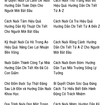
Bí Quyết Nuôi Cá Cảnh Dễ Nuôi:
Cách Nuôi Thỏ Trắng Mắt Đỏ
Hướng Dẫn Toàn Diện Cho
Hiệu Quả: Hướng Dẫn Chi Tiết
Người Mới Bắt Đầu
Từ A-Z
Cách Nuôi Tằm Hiệu Quả:
Cách Nuôi Cá Tra Hiệu Quả:
Hướng Dẫn Kỹ Thuật Chi Tiết
Hướng Dẫn Chi Tiết Từ A Đến Z
Cho Người Mới Bắt Đầu
Kỹ thuật Nuôi Cá Hô Trong Ao
Cách Nuôi Rồng Cảnh: Hướng
Hiệu Quả: Nâng Cao Lợi Nhuận
Dẫn Chi Tiết Từ A-Z Cho Người
Bền Vững
Mới Bắt Đầu
Nuôi Giấm Thành Công Tại Nhà:
Cách Nuôi Đom Đóm: Hướng
Hướng Dẫn Chi Tiết Khi Đã Có
Dẫn Tạo Môi Trường Sống Lý
Con Giấm
Tưởng
Chó Đốm Đuôi: Sự Thật Đằng
Bí Quyết Chăm Sóc Quạ Đúng
Sau Lời Đồn và Hướng Dẫn Nuôi
Cách: Từ Hiểu Biết Đến Hành
Khoa Học
Động Có Trách Nhiệm
Quy Trình Nuôi Ong Mật Trong
Cách Nuôi Nhím: Hướng Dẫn Kỹ