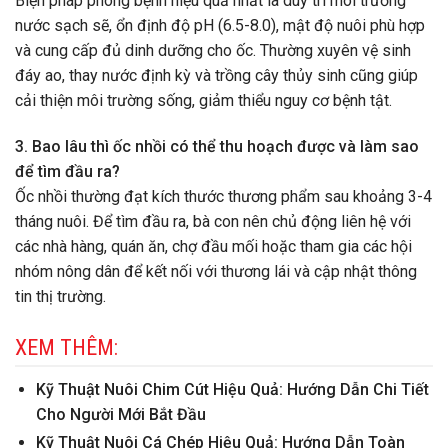
Biện pháp phòng bệnh hiệu quả nhất là duy trì môi trường
nước sạch sẽ, ổn định độ pH (6.5-8.0), mật độ nuôi phù hợp
và cung cấp đủ dinh dưỡng cho ốc. Thường xuyên vệ sinh
đáy ao, thay nước định kỳ và trồng cây thủy sinh cũng giúp
cải thiện môi trường sống, giảm thiểu nguy cơ bệnh tật.
3. Bao lâu thì ốc nhồi có thể thu hoạch được và làm sao
để tìm đầu ra?
Ốc nhồi thường đạt kích thước thương phẩm sau khoảng 3-4
tháng nuôi. Để tìm đầu ra, bà con nên chủ động liên hệ với
các nhà hàng, quán ăn, chợ đầu mối hoặc tham gia các hội
nhóm nông dân để kết nối với thương lái và cập nhật thông
tin thị trường.
XEM THÊM:
Kỹ Thuật Nuôi Chim Cút Hiệu Quả: Hướng Dẫn Chi Tiết
Cho Người Mới Bắt Đầu
Kỹ Thuật Nuôi Cá Chép Hiệu Quả: Hướng Dẫn Toàn