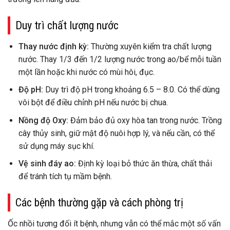
Duy trì chất lượng nước
Thay nước định kỳ:
Thường xuyên kiểm tra chất lượng
nước. Thay 1/3 đến 1/2 lượng nước trong ao/bể mỗi tuần
một lần hoặc khi nước có mùi hôi, đục.
Độ pH:
Duy trì độ pH trong khoảng 6.5 – 8.0. Có thể dùng
vôi bột để điều chỉnh pH nếu nước bị chua.
Nồng độ Oxy:
Đảm bảo đủ oxy hòa tan trong nước. Trồng
cây thủy sinh, giữ mật độ nuôi hợp lý, và nếu cần, có thể
sử dụng máy sục khí.
Vệ sinh đáy ao:
Định kỳ loại bỏ thức ăn thừa, chất thải
để tránh tích tụ mầm bệnh.
Các bệnh thường gặp và cách phòng trị
Ốc nhồi tương đối ít bệnh, nhưng vẫn có thể mắc một số vấn