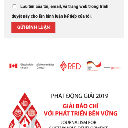
Lưu tên của tôi, email, và trang web trong trình
duyệt này cho lần bình luận kế tiếp của tôi.