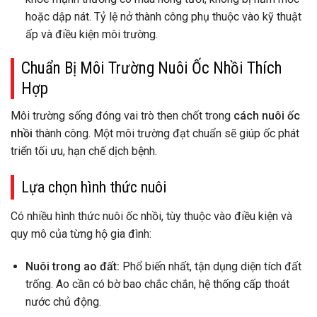
hoặc dập nát. Tỷ lệ nở thành công phụ thuộc vào kỹ thuật
ấp và điều kiện môi trường.
Chuẩn Bị Môi Trường Nuôi Ốc Nhồi Thích
Hợp
Môi trường sống đóng vai trò then chốt trong
cách nuôi ốc
nhồi
thành công. Một môi trường đạt chuẩn sẽ giúp ốc phát
triển tối ưu, hạn chế dịch bệnh.
Lựa chọn hình thức nuôi
Có nhiều hình thức nuôi ốc nhồi, tùy thuộc vào điều kiện và
quy mô của từng hộ gia đình:
Nuôi trong ao đất:
Phổ biến nhất, tận dụng diện tích đất
trống. Ao cần có bờ bao chắc chắn, hệ thống cấp thoát
nước chủ động.