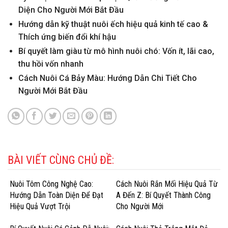
Diện Cho Người Mới Bắt Đầu
Hướng dẫn kỹ thuật nuôi ếch hiệu quả kinh tế cao &
Thích ứng biến đổi khí hậu
Bí quyết làm giàu từ mô hình nuôi chó: Vốn ít, lãi cao,
thu hồi vốn nhanh
Cách Nuôi Cá Bảy Màu: Hướng Dẫn Chi Tiết Cho
Người Mới Bắt Đầu
BÀI VIẾT CÙNG CHỦ ĐỀ:
Nuôi Tôm Công Nghệ Cao:
Cách Nuôi Rắn Mối Hiệu Quả Từ
Hướng Dẫn Toàn Diện Để Đạt
A Đến Z: Bí Quyết Thành Công
Hiệu Quả Vượt Trội
Cho Người Mới