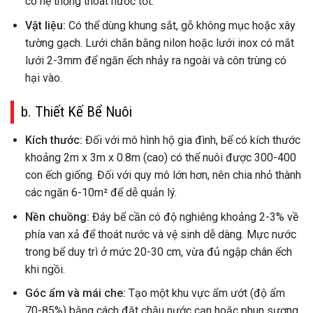
có hệ thống thoát nước tốt.
Vật liệu:
Có thể dùng khung sắt, gỗ không mục hoặc xây
tường gạch. Lưới chắn bằng nilon hoặc lưới inox có mắt
lưới 2-3mm để ngăn ếch nhảy ra ngoài và côn trùng có
hại vào.
b. Thiết Kế Bể Nuôi
Kích thước:
Đối với mô hình hộ gia đình, bể có kích thước
khoảng 2m x 3m x 0.8m (cao) có thể nuôi được 300-400
con ếch giống. Đối với quy mô lớn hơn, nên chia nhỏ thành
các ngăn 6-10m² để dễ quản lý.
Nền chuồng:
Đáy bể cần có độ nghiêng khoảng 2-3% về
phía van xả để thoát nước và vệ sinh dễ dàng. Mực nước
trong bể duy trì ở mức 20-30 cm, vừa đủ ngập chân ếch
khi ngồi.
Góc ẩm và mái che:
Tạo một khu vực ẩm ướt (độ ẩm
70-85%) bằng cách đặt chậu nước cạn hoặc phun sương