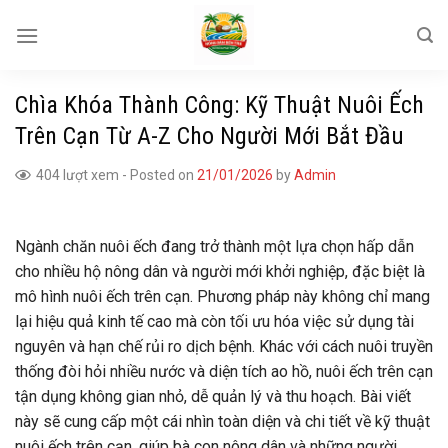
Skip
to
content
Chìa Khóa Thành Công: Kỹ Thuật Nuôi Ếch
Trên Cạn Từ A-Z Cho Người Mới Bắt Đầu
404 lượt xem
-
Posted on
21/01/2026
by
Admin
Ngành chăn nuôi ếch đang trở thành một lựa chọn hấp dẫn
cho nhiều hộ nông dân và người mới khởi nghiệp, đặc biệt là
mô hình nuôi ếch trên cạn. Phương pháp này không chỉ mang
lại hiệu quả kinh tế cao mà còn tối ưu hóa việc sử dụng tài
nguyên và hạn chế rủi ro dịch bệnh. Khác với cách nuôi truyền
thống đòi hỏi nhiều nước và diện tích ao hồ, nuôi ếch trên cạn
tận dụng không gian nhỏ, dễ quản lý và thu hoạch. Bài viết
này sẽ cung cấp một cái nhìn toàn diện và chi tiết về kỹ thuật
nuôi ếch trên cạn, giúp bà con nông dân và những người