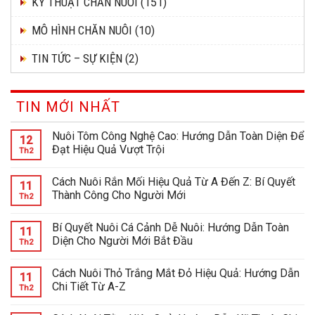
KỸ THUẬT CHĂN NUÔI
(151)
MÔ HÌNH CHĂN NUÔI
(10)
TIN TỨC – SỰ KIỆN
(2)
TIN MỚI NHẤT
Nuôi Tôm Công Nghệ Cao: Hướng Dẫn Toàn Diện Để
12
Đạt Hiệu Quả Vượt Trội
Th2
Cách Nuôi Rắn Mối Hiệu Quả Từ A Đến Z: Bí Quyết
11
Thành Công Cho Người Mới
Th2
Bí Quyết Nuôi Cá Cảnh Dễ Nuôi: Hướng Dẫn Toàn
11
Diện Cho Người Mới Bắt Đầu
Th2
Cách Nuôi Thỏ Trắng Mắt Đỏ Hiệu Quả: Hướng Dẫn
11
Chi Tiết Từ A-Z
Th2