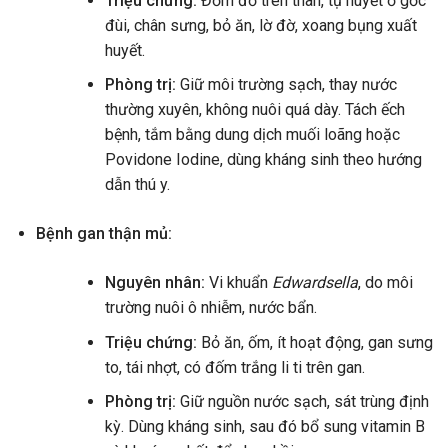
Triệu chứng:
Đốm đỏ trên thân, tụ huyết ở gốc
đùi, chân sưng, bỏ ăn, lờ đờ, xoang bụng xuất
huyết.
Phòng trị:
Giữ môi trường sạch, thay nước
thường xuyên, không nuôi quá dày. Tách ếch
bệnh, tắm bằng dung dịch muối loãng hoặc
Povidone Iodine, dùng kháng sinh theo hướng
dẫn thú y.
Bệnh gan thận mủ:
Nguyên nhân:
Vi khuẩn
Edwardsella
, do môi
trường nuôi ô nhiễm, nước bẩn.
Triệu chứng:
Bỏ ăn, ốm, ít hoạt động, gan sưng
to, tái nhợt, có đốm trắng li ti trên gan.
Phòng trị:
Giữ nguồn nước sạch, sát trùng định
kỳ. Dùng kháng sinh, sau đó bổ sung vitamin B