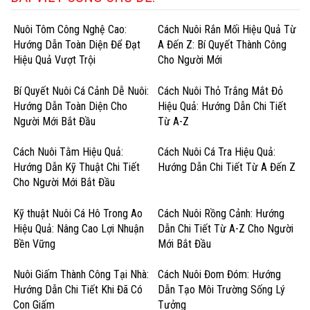
Nuôi Tôm Công Nghệ Cao:
Cách Nuôi Rắn Mối Hiệu Quả Từ
Hướng Dẫn Toàn Diện Để Đạt
A Đến Z: Bí Quyết Thành Công
Hiệu Quả Vượt Trội
Cho Người Mới
Bí Quyết Nuôi Cá Cảnh Dễ Nuôi:
Cách Nuôi Thỏ Trắng Mắt Đỏ
Hướng Dẫn Toàn Diện Cho
Hiệu Quả: Hướng Dẫn Chi Tiết
Người Mới Bắt Đầu
Từ A-Z
Cách Nuôi Tằm Hiệu Quả:
Cách Nuôi Cá Tra Hiệu Quả:
Hướng Dẫn Kỹ Thuật Chi Tiết
Hướng Dẫn Chi Tiết Từ A Đến Z
Cho Người Mới Bắt Đầu
Kỹ thuật Nuôi Cá Hô Trong Ao
Cách Nuôi Rồng Cảnh: Hướng
Hiệu Quả: Nâng Cao Lợi Nhuận
Dẫn Chi Tiết Từ A-Z Cho Người
Bền Vững
Mới Bắt Đầu
Nuôi Giấm Thành Công Tại Nhà:
Cách Nuôi Đom Đóm: Hướng
Hướng Dẫn Chi Tiết Khi Đã Có
Dẫn Tạo Môi Trường Sống Lý
Con Giấm
Tưởng