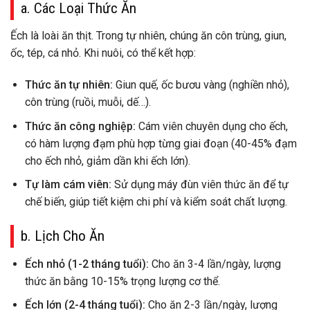
a. Các Loại Thức Ăn
Ếch là loài ăn thịt. Trong tự nhiên, chúng ăn côn trùng, giun,
ốc, tép, cá nhỏ. Khi nuôi, có thể kết hợp:
Thức ăn tự nhiên:
Giun quế, ốc bươu vàng (nghiền nhỏ),
côn trùng (ruồi, muỗi, dế…).
Thức ăn công nghiệp:
Cám viên chuyên dụng cho ếch,
có hàm lượng đạm phù hợp từng giai đoạn (40-45% đạm
cho ếch nhỏ, giảm dần khi ếch lớn).
Tự làm cám viên:
Sử dụng máy đùn viên thức ăn để tự
chế biến, giúp tiết kiệm chi phí và kiểm soát chất lượng.
b. Lịch Cho Ăn
Ếch nhỏ (1-2 tháng tuổi):
Cho ăn 3-4 lần/ngày, lượng
thức ăn bằng 10-15% trọng lượng cơ thể.
Ếch lớn (2-4 tháng tuổi):
Cho ăn 2-3 lần/ngày, lượng