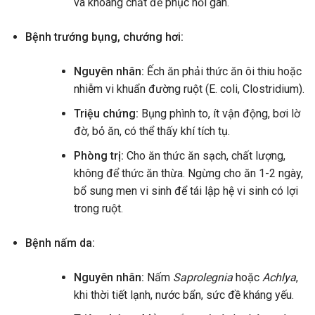
và khoáng chất để phục hồi gan.
Bệnh trướng bụng, chướng hơi:
Nguyên nhân:
Ếch ăn phải thức ăn ôi thiu hoặc
nhiễm vi khuẩn đường ruột (E. coli, Clostridium).
Triệu chứng:
Bụng phình to, ít vận động, bơi lờ
đờ, bỏ ăn, có thể thấy khí tích tụ.
Phòng trị:
Cho ăn thức ăn sạch, chất lượng,
không để thức ăn thừa. Ngừng cho ăn 1-2 ngày,
bổ sung men vi sinh để tái lập hệ vi sinh có lợi
trong ruột.
Bệnh nấm da:
Nguyên nhân:
Nấm
Saprolegnia
hoặc
Achlya
,
khi thời tiết lạnh, nước bẩn, sức đề kháng yếu.