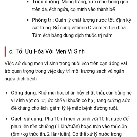
Triệu chứng:
Mảng trắng, xù xì như bông gòn
trên da, ếch ngứa, cọ mình vào thành bể.
Phòng trị:
Quản lý chất lượng nước tốt, định kỳ
sát trùng. Bổ sung vitamin C và men tiêu hóa.
Tắm ếch bằng dung dịch thuốc trị nấm.
c. Tối Ưu Hóa Với Men Vi Sinh
Việc sử dụng men vi sinh trong nuôi ếch trên cạn đóng vai
trò quan trọng trong việc duy trì môi trường sạch và ngăn
ngừa dịch bệnh.
Công dụng:
Khử mùi hôi, phân hủy chất thải, cân bằng hệ
vi sinh vật có lợi, ức chế vi khuẩn có hại, tăng cường sức
đề kháng cho ếch, giảm tỷ lệ mắc bệnh đường ruột.
Cách sử dụng:
Pha 10ml men vi sinh với 10 lít nước để
phun lên nền chuồng (1 lần/tuần) hoặc trộn vào thức ăn
(5ml/kg thức ăn, 2 lần/tuần). Có thể xử lý nước trong