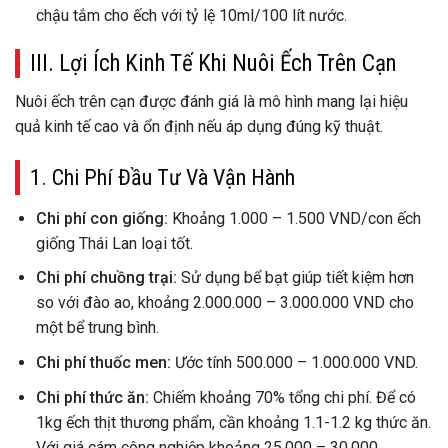
chậu tắm cho ếch với tỷ lệ 10ml/100 lít nước.
III. Lợi Ích Kinh Tế Khi Nuôi Ếch Trên Cạn
Nuôi ếch trên cạn được đánh giá là mô hình mang lại hiệu
quả kinh tế cao và ổn định nếu áp dụng đúng kỹ thuật.
1. Chi Phí Đầu Tư Và Vận Hành
Chi phí con giống:
Khoảng 1.000 – 1.500 VND/con ếch
giống Thái Lan loại tốt.
Chi phí chuồng trại:
Sử dụng bể bạt giúp tiết kiệm hơn
so với đào ao, khoảng 2.000.000 – 3.000.000 VND cho
một bể trung bình.
Chi phí thuốc men:
Ước tính 500.000 – 1.000.000 VND.
Chi phí thức ăn:
Chiếm khoảng 70% tổng chi phí. Để có
1kg ếch thịt thương phẩm, cần khoảng 1.1-1.2 kg thức ăn.
Với giá cám công nghiệp khoảng 25.000 – 30.000