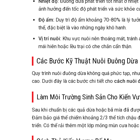
Nhiệt độ:
Đuông dừa phát triển tốt nhất ở nhiệ
ảnh hưởng đến tốc độ phát triển và sức khỏe c
Độ ẩm:
Duy trì độ ẩm khoảng 70-80% là lý tưởn
thể, đặc biệt là vào những ngày khô hanh.
Vị trí nuôi:
Khu vực nuôi nên thoáng mát, tránh á
mái hiên hoặc lều trại có che chắn cẩn thận.
Các Bước Kỹ Thuật Nuôi Đuông Dừa 
Quy trình nuôi đuông dừa không quá phức tạp, nhưn
cao. Dưới đây là các bước chi tiết cho
cách nuôi 
Làm Môi Trường Sinh Sản Cho Kiến V
Sau khi chuẩn bị các quả dừa hoặc bã mía đã được
Đảm bảo giá thể chiếm khoảng 2/3 thể tích chậu 
triển. Có thể rải thêm một lớp mỏng mùn cưa hoặ