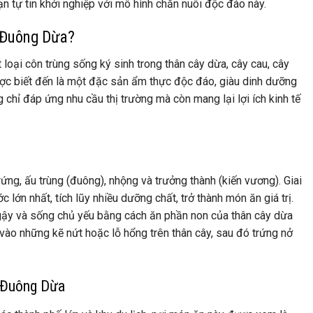
ạn tự tin khởi nghiệp với mô hình chăn nuôi độc đáo này.
 Đuông Dừa?
loại côn trùng sống ký sinh trong thân cây dừa, cây cau, cây
ợc biết đến là một đặc sản ẩm thực độc đáo, giàu dinh dưỡng
chỉ đáp ứng nhu cầu thị trường mà còn mang lại lợi ích kinh tế
rứng, ấu trùng (đuông), nhộng và trưởng thành (kiến vương). Giai
c lớn nhất, tích lũy nhiều dưỡng chất, trở thành món ăn giá trị.
ậy và sống chủ yếu bằng cách ăn phần non của thân cây dừa
 vào những kẽ nứt hoặc lỗ hổng trên thân cây, sau đó trứng nở
 Đuông Dừa