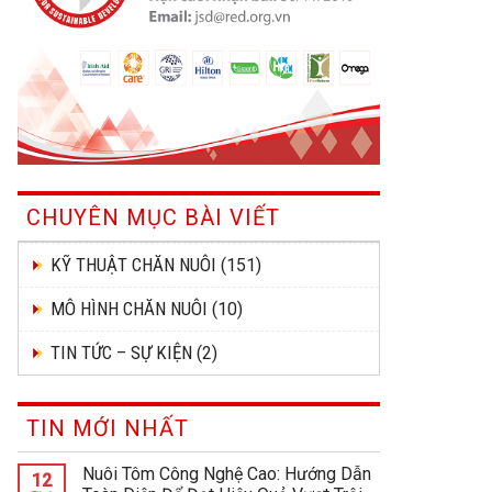
CHUYÊN MỤC BÀI VIẾT
KỸ THUẬT CHĂN NUÔI
(151)
MÔ HÌNH CHĂN NUÔI
(10)
TIN TỨC – SỰ KIỆN
(2)
TIN MỚI NHẤT
Nuôi Tôm Công Nghệ Cao: Hướng Dẫn
12