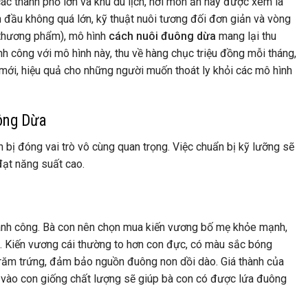
các thành phố lớn và khu du lịch, nơi món ăn này được xem là
an đầu không quá lớn, kỹ thuật nuôi tương đối đơn giản và vòng
 thương phẩm), mô hình
cách nuôi đuông dừa
mang lại thu
nh công với mô hình này, thu về hàng chục triệu đồng mỗi tháng,
 mới, hiệu quả cho những người muốn thoát ly khỏi các mô hình
ông Dừa
 bị đóng vai trò vô cùng quan trọng. Việc chuẩn bị kỹ lưỡng sẽ
 đạt năng suất cao.
thành công. Bà con nên chọn mua kiến vương bố mẹ khỏe mạnh,
tín. Kiến vương cái thường to hơn con đực, có màu sắc bóng
răm trứng, đảm bảo nguồn đuông non dồi dào. Giá thành của
vào con giống chất lượng sẽ giúp bà con có được lứa đuông