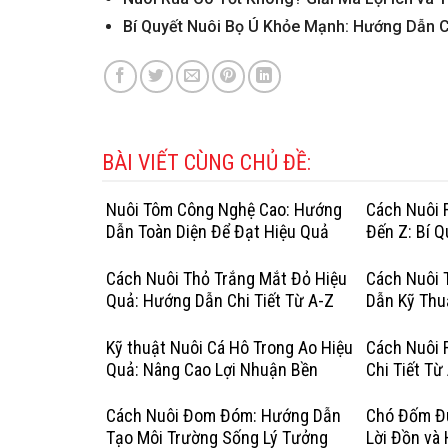
Bí Quyết Nuôi Bọ Ú Khỏe Mạnh: Hướng Dẫn C
BÀI VIẾT CÙNG CHỦ ĐỀ:
Nuôi Tôm Công Nghệ Cao: Hướng
Cách Nuôi 
Dẫn Toàn Diện Để Đạt Hiệu Quả
Đến Z: Bí 
Vượt Trội
Người Mới
Cách Nuôi Thỏ Trắng Mắt Đỏ Hiệu
Cách Nuôi 
Quả: Hướng Dẫn Chi Tiết Từ A-Z
Dẫn Kỹ Thu
Mới Bắt Đầ
Kỹ thuật Nuôi Cá Hô Trong Ao Hiệu
Cách Nuôi 
Quả: Nâng Cao Lợi Nhuận Bền
Chi Tiết Từ
Vững
Đầu
Cách Nuôi Đom Đóm: Hướng Dẫn
Chó Đốm Đu
Tạo Môi Trường Sống Lý Tưởng
Lời Đồn và