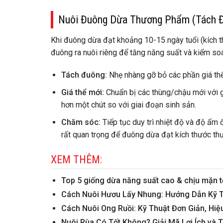
Nuôi Đuông Dừa Thương Phẩm (Tách Đ
Khi đuông dừa đạt khoảng 10-15 ngày tuổi (kích th
đuông ra nuôi riêng để tăng năng suất và kiểm soá
Tách đuông:
Nhẹ nhàng gỡ bỏ các phần giá thể
Giá thể mới:
Chuẩn bị các thùng/chậu mới với g
hơn một chút so với giai đoạn sinh sản.
Chăm sóc:
Tiếp tục duy trì nhiệt độ và độ ẩm 
rất quan trọng để đuông dừa đạt kích thước th
XEM THÊM:
Top 5 giống dừa năng suất cao & chịu mặn tố
Cách Nuôi Hươu Lấy Nhung: Hướng Dẫn Kỹ 
Cách Nuôi Ong Ruồi: Kỹ Thuật Đơn Giản, Hiệ
Nuôi Rùa Có Tốt Không? Giải Mã Lợi Ích và