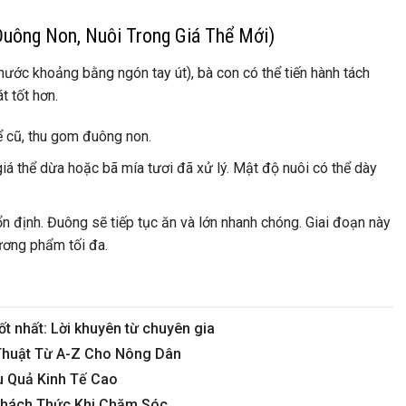
uông Non, Nuôi Trong Giá Thể Mới)
ước khoảng bằng ngón tay út), bà con có thể tiến hành tách
t tốt hơn.
 cũ, thu gom đuông non.
iá thể dừa hoặc bã mía tươi đã xử lý. Mật độ nuôi có thể dày
ổn định. Đuông sẽ tiếp tục ăn và lớn nhanh chóng. Giai đoạn này
ương phẩm tối đa.
t nhất: Lời khuyên từ chuyên gia
Thuật Từ A-Z Cho Nông Dân
u Quả Kinh Tế Cao
 Thách Thức Khi Chăm Sóc