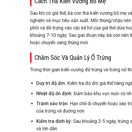
Cách Thả Kiến Vương Bố Mẹ
Sau khi có giá thể, bà con thả kiến vương bố mẹ vào
nghiệm và mục tiêu sản xuất. Mỗi thùng/chậu nên
phối và đẻ trứng vào các kẽ hở của giá thể dừa ho
khoảng 7-10 ngày. Sau giai đoạn này, bà con nên t
hoặc chuyển sang thùng mới.
Chăm Sóc Và Quản Lý Ổ Trứng
Trong thời gian kiến vương đẻ trứng và trứng nở t
Duy trì độ ẩm:
Kiểm tra độ ẩm giá thể hàng ngà
Nhiệt độ ổn định:
Đảm bảo khu vực nuôi có nhi
Tránh xáo trộn:
Hạn chế di chuyển hoặc xáo trộ
của trứng và đuông non.
Kiểm tra định kỳ:
Sau khoảng 3-5 ngày, trứng sẽ
và lớn dần.