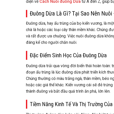
diện về
Cách Nuôi đuông Dừa
từ A đến Z, giúp b
Đuông Dừa Là Gì? Tại Sao Nên Nuôi
Đuông dừa, hay ấu trùng của bọ kiến vương, là một 
chà là hoặc các loại cây thân mềm khác. Chúng đư
và rất được ưa chuộng. Việc nuôi đuông dừa không 
đáng kể cho người chăn nuôi.
Đặc Điểm Sinh Học Của Đuông Dừa
Đuông dừa trải qua vòng đời biến thái hoàn toàn: t
đoạn ấu trùng là lúc đuông dừa phát triển kích thướ
Chúng thường có màu trắng ngà, thân mềm, béo ng
hoặc các giá thể khác. Kiến vương cái sẽ đẻ trứng
thành đuông và bắt đầu quá trình ăn phá, lớn lên.
Tiềm Năng Kinh Tế Và Thị Trường Của