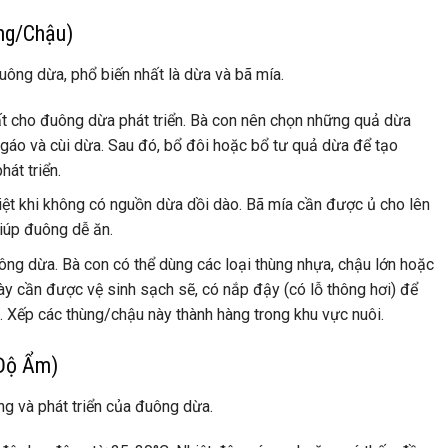
ùng/Chậu)
đuông dừa, phổ biến nhất là dừa và bã mía.
ất cho đuông dừa phát triển. Bà con nên chọn những quả dừa
n gáo và cùi dừa. Sau đó, bổ đôi hoặc bổ tư quả dừa để tạo
át triển.
iệt khi không có nguồn dừa dồi dào. Bã mía cần được ủ cho lên
iúp đuông dễ ăn.
ông dừa. Bà con có thể dùng các loại thùng nhựa, chậu lớn hoặc
này cần được vệ sinh sạch sẽ, có nắp đậy (có lỗ thông hơi) để
. Xếp các thùng/chậu này thành hàng trong khu vực nuôi.
 Độ Ẩm)
ng và phát triển của đuông dừa.