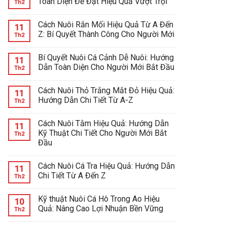
Toàn Diện Để Đạt Hiệu Quả Vượt Trội
Th2
Cách Nuôi Rắn Mối Hiệu Quả Từ A Đến
11
Z: Bí Quyết Thành Công Cho Người Mới
Th2
Bí Quyết Nuôi Cá Cảnh Dễ Nuôi: Hướng
11
Dẫn Toàn Diện Cho Người Mới Bắt Đầu
Th2
Cách Nuôi Thỏ Trắng Mắt Đỏ Hiệu Quả:
11
Hướng Dẫn Chi Tiết Từ A-Z
Th2
Cách Nuôi Tằm Hiệu Quả: Hướng Dẫn
11
Kỹ Thuật Chi Tiết Cho Người Mới Bắt
Th2
Đầu
Cách Nuôi Cá Tra Hiệu Quả: Hướng Dẫn
11
Chi Tiết Từ A Đến Z
Th2
Kỹ thuật Nuôi Cá Hô Trong Ao Hiệu
10
Quả: Nâng Cao Lợi Nhuận Bền Vững
Th2