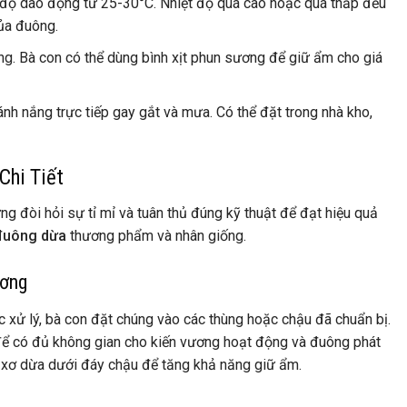
t độ dao động từ 25-30°C. Nhiệt độ quá cao hoặc quá thấp đều
ủa đuông.
g. Bà con có thể dùng bình xịt phun sương để giữ ẩm cho giá
nh nắng trực tiếp gay gắt và mưa. Có thể đặt trong nhà kho,
Chi Tiết
g đòi hỏi sự tỉ mỉ và tuân thủ đúng kỹ thuật để đạt hiệu quả
đuông dừa
thương phẩm và nhân giống.
ương
 xử lý, bà con đặt chúng vào các thùng hoặc chậu đã chuẩn bị.
để có đủ không gian cho kiến vương hoạt động và đuông phát
c xơ dừa dưới đáy chậu để tăng khả năng giữ ẩm.