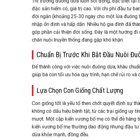
Thị trường đuông dừa luôn sôi động, đặc biệt tại 
đặc sản hiếm có, giá trị cao. Với chi phí đầu tư b
đời ngắn (khoảng 25-30 ngày cho một lứa đuông
nhập ổn định và hấp dẫn. Nhiều hộ gia đình đã thà
góp phần cải thiện đời sống. Đây là một hướng đi
chăn nuôi truyền thống đang gặp khó khăn.
Chuẩn Bị Trước Khi Bắt Đầu Nuôi Đu
Để thành công với việc nuôi đuông dừa, khâu chuẩn
giúp bà con tối ưu hóa quy trình, hạn chế rủi ro và
Lựa Chọn Con Giống Chất Lượng
Con giống tốt là yếu tố then chốt quyết định sự 
không có dấu hiệu bệnh tật, từ các trại giống uy 
mượt. Một cặp kiến vương bố mẹ có thể đẻ hàng t
kiến vương bố mẹ thường dao động nhưng đầu tư 
dừa khỏe mạnh, đồng đều.