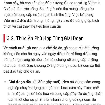
đoạn này, bà con nên pha 50g đường Glucoza và 1g Vitamin
C vào 1 lít nước uống. Sau 2 giờ, nên thu máng uống, rửa
sạch rồi cung cấp nước sạch bình thường. Việc bổ sung
Vitamin C đều đặn trong những ngày sau đó cũng giúp kích
thích và cải thiện hệ tiêu hóa của gà.
3.2. Thức Ăn Phù Hợp Từng Giai Đoạn
Về
cách nuôi gà con
qua chế độ ăn, gà con mới nở thường
không cần cho ăn ngay vào ngày đầu tiên vì lòng đỏ trứng
còn sót lại trong hệ tiêu hóa của chúng sẽ cung cấp dưỡng
chất cần thiết. Sau khoảng 2-3 giờ uống nước, bà con có thể
bắt đầu tập cho gà ăn.
Giai đoạn đầu (1-30 ngày tuổi):
Nên sử dụng cám công
nghiệp chuyên dụng cho gà con. Loại cám này được chế
biến đặc biệt, dễ tiêu hóa và cung cấp đầy đủ dưỡng chất
cần thiết cho sự phát triển nhanh chóng của gà con. Bà