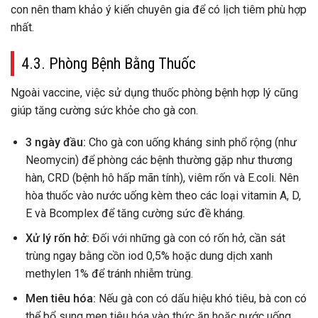
con nên tham khảo ý kiến chuyên gia để có lịch tiêm phù hợp
nhất.
4.3. Phòng Bệnh Bằng Thuốc
Ngoài vaccine, việc sử dụng thuốc phòng bệnh hợp lý cũng
giúp tăng cường sức khỏe cho gà con.
3 ngày đầu:
Cho gà con uống kháng sinh phổ rộng (như
Neomycin) để phòng các bệnh thường gặp như thương
hàn, CRD (bệnh hô hấp mãn tính), viêm rốn và E.coli. Nên
hòa thuốc vào nước uống kèm theo các loại vitamin A, D,
E và Bcomplex để tăng cường sức đề kháng.
Xử lý rốn hở:
Đối với những gà con có rốn hở, cần sát
trùng ngay bằng cồn iod 0,5% hoặc dung dịch xanh
methylen 1% để tránh nhiễm trùng.
Men tiêu hóa:
Nếu gà con có dấu hiệu khó tiêu, bà con có
thể bổ sung men tiêu hóa vào thức ăn hoặc nước uống