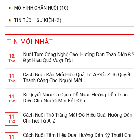
MÔ HÌNH CHĂN NUÔI
(10)
TIN TỨC – SỰ KIỆN
(2)
TIN MỚI NHẤT
Nuôi Tôm Công Nghệ Cao: Hướng Dẫn Toàn Diện Để
12
Đạt Hiệu Quả Vượt Trội
Th2
Cách Nuôi Rắn Mối Hiệu Quả Từ A Đến Z: Bí Quyết
11
Thành Công Cho Người Mới
Th2
Bí Quyết Nuôi Cá Cảnh Dễ Nuôi: Hướng Dẫn Toàn
11
Diện Cho Người Mới Bắt Đầu
Th2
Cách Nuôi Thỏ Trắng Mắt Đỏ Hiệu Quả: Hướng Dẫn
11
Chi Tiết Từ A-Z
Th2
Cách Nuôi Tằm Hiệu Quả: Hướng Dẫn Kỹ Thuật Chi
11