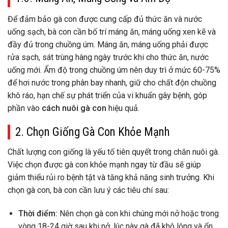
Để đảm bảo gà con được cung cấp đủ thức ăn và nước
uống sạch, bà con cần bố trí máng ăn, máng uống xen kẽ và
đầy đủ trong chuồng úm. Máng ăn, máng uống phải được
rửa sạch, sát trùng hàng ngày trước khi cho thức ăn, nước
uống mới. Ẩm độ trong chuồng úm nên duy trì ở mức 60-75%
để hơi nước trong phân bay nhanh, giữ cho chất độn chuồng
khô ráo, hạn chế sự phát triển của vi khuẩn gây bệnh, góp
phần vào
cách nuôi gà con
hiệu quả.
2. Chọn Giống Gà Con Khỏe Mạnh
Chất lượng con giống là yếu tố tiên quyết trong chăn nuôi gà.
Việc chọn được gà con khỏe mạnh ngay từ đầu sẽ giúp
giảm thiểu rủi ro bệnh tật và tăng khả năng sinh trưởng. Khi
chọn gà con, bà con cần lưu ý các tiêu chí sau:
Thời điểm:
Nên chọn gà con khi chúng mới nở hoặc trong
vòng 18-24 giờ sau khi nở, lúc này gà đã khô lông và ổn