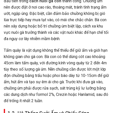
đầu tiên trong
cách nuôi gà con
thành công. Chuồng úm
nên được đặt ở nơi cao ráo, thoáng mát, tránh tình trạng ẩm
ướt, ngập úng. Đặc biệt, cần đảm bảo chuồng không bị gió
lùa trực tiếp hay mưa tạt vào, có mái che chắc chắn. Bà con
nên xây dựng hoặc bố trí chuồng úm biệt lập, cách xa khu
vực nuôi gà trưởng thành và các vật nuôi khác để hạn chế tối
đa nguy cơ lây nhiễm mầm bệnh.
Tấm quây là vật dụng không thể thiếu để giữ ấm và giới hạn
không gian cho gà con. Bà con có thể dùng cót cao khoảng
45cm làm tấm quây, với đường kính vòng quây từ 2 đến 4m
tùy theo số lượng gà úm. Nền chuồng cần được lót một lớp
độn chuồng bằng trấu hoặc phoi bào dày từ 10-15cm để giữ
ấm, hút ẩm và tạo sự êm ái cho gà. Trước khi đưa gà vào,
chuồng úm phải được rửa sạch, sát trùng kỹ lư lưỡng bằng
các dung dịch như formol 2%, Crezin hoặc Hanlamid, sau đó
để trống ít nhất 2 tuần.