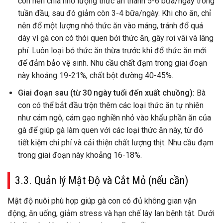
con nên chia nhỏ lượng thức ăn thành 5-6 bữa/ngày trong
tuần đầu, sau đó giảm còn 3-4 bữa/ngày. Khi cho ăn, chỉ
nên đổ một lượng nhỏ thức ăn vào máng, tránh đổ quá
dày vì gà con có thói quen bới thức ăn, gây rơi vãi và lãng
phí. Luôn loại bỏ thức ăn thừa trước khi đổ thức ăn mới
để đảm bảo vệ sinh. Nhu cầu chất đạm trong giai đoạn
này khoảng 19-21%, chất bột đường 40-45%.
Giai đoạn sau (từ 30 ngày tuổi đến xuất chuồng):
Bà
con có thể bắt đầu trộn thêm các loại thức ăn tự nhiên
như cám ngô, cám gạo nghiền nhỏ vào khẩu phần ăn của
gà để giúp gà làm quen với các loại thức ăn này, từ đó
tiết kiệm chi phí và cải thiện chất lượng thịt. Nhu cầu đạm
trong giai đoạn này khoảng 16-18%.
3.3. Quản lý Mật Độ và Cắt Mỏ (nếu cần)
Mật độ nuôi phù hợp giúp gà con có đủ không gian vận
động, ăn uống, giảm stress và hạn chế lây lan bệnh tật. Dưới