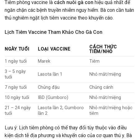
Tiêm phòng vaccine là
cách nuôi gà con
hiệu quả nhất để
ngăn chặn các bệnh truyền nhiễm nguy hiểm. Bà con cần tuân
thủ nghiêm ngặt lịch tiêm vaccine theo khuyến cáo.
Lịch Tiêm Vaccine Tham Khảo Cho Gà Con
CÁCH THỨC
NGÀY TUỔI
LOẠI VACCINE
TIÊM/NHỎ
1 ngày tuổi
Marek
Tiêm
3 – 5 ngày
Lasota lần 1
Nhỏ mắt/miệng
tuổi
7 ngày tuổi
Chủng đậu
Chủng cánh
10 ngày tuổi
IBD (Gumboro)
Nhỏ mắt/miệng
21 – 24 ngày
Lasota lần 2, Gumboro
Nhỏ mắt/miệng hoặc
tuổi
lần 2
tiêm
Lưu ý: Lịch tiêm phòng có thể thay đổi tùy thuộc vào điều
kiện dịch tễ địa phương và khuyến cáo của cơ quan thú y. Bà