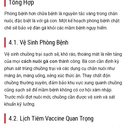
Tổng Hợp
Phòng bệnh hơn chữa bệnh là nguyên tắc vàng trong chăn
nuôi, đặc biệt là với gà con. Một kế hoạch phòng bệnh chặt
chẽ sẽ bảo vệ đàn gà khỏi các mầm bệnh nguy hiểm.
4.1. Vệ Sinh Phòng Bệnh
Vệ sinh chuồng trại sạch sẽ, khô ráo, thoáng mát là nền tảng
của mọi
cách nuôi gà con
thành công. Bà con cần định kỳ
phun sát trùng chuồng trại và các dụng cụ chăn nuôi như
máng ăn, máng uống, xẻng xúc thức ăn. Thay chất độn
chuồng thường xuyên, đảm bảo khu vực xung quanh chuồng
cũng sạch sẽ để mầm bệnh không có cơ hội xâm nhập.
Trước mỗi đợt nuôi mới, chuồng cần được vệ sinh và sát
khuẩn kỹ lưỡng.
4.2. Lịch Tiêm Vaccine Quan Trọng