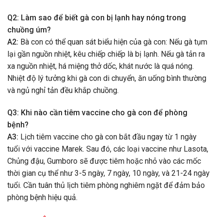
Q2: Làm sao để biết gà con bị lạnh hay nóng trong
chuồng úm?
A2:
Bà con có thể quan sát biểu hiện của gà con: Nếu gà tụm
lại gần nguồn nhiệt, kêu chiếp chiếp là bị lạnh. Nếu gà tản ra
xa nguồn nhiệt, há miệng thở dốc, khát nước là quá nóng.
Nhiệt độ lý tưởng khi gà con di chuyển, ăn uống bình thường
và ngủ nghỉ tản đều khắp chuồng.
Q3: Khi nào cần tiêm vaccine cho gà con để phòng
bệnh?
A3:
Lịch tiêm vaccine cho gà con bắt đầu ngay từ 1 ngày
tuổi với vaccine Marek. Sau đó, các loại vaccine như Lasota,
Chủng đậu, Gumboro sẽ được tiêm hoặc nhỏ vào các mốc
thời gian cụ thể như 3-5 ngày, 7 ngày, 10 ngày, và 21-24 ngày
tuổi. Cần tuân thủ lịch tiêm phòng nghiêm ngặt để đảm bảo
phòng bệnh hiệu quả.