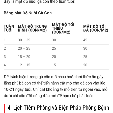
đây là mật độ nuôi gà con theo tuần tuổi:
Bảng Mật Độ Nuôi Gà Con
MẬT ĐỘ TỐI
TUẦN
MẬT ĐỘ TRUNG
MẬT ĐỘ TỐI
THIỂU
TUỔI
BÌNH (CON/M2)
ĐA (CON/M2)
(CON/M2)
1
30 – 35
30
45
2
20 – 25
25
30
3
15 – 20
20
25
4
12 – 15
15
20
Để tránh hiện tượng gà cắn mổ nhau hoặc bới thức ăn gây
lãng phí, bà con có thể tiến hành cắt mỏ cho gà con vào lúc
10-21 ngày tuổi. Chỉ cắt khoảng ½ mỏ trên từ ngoài vào, mỏ
dưới chỉ cần đốt nóng đầu mỏ để hạn chế phát triển.
4. Lịch Tiêm Phòng và Biện Pháp Phòng Bệnh