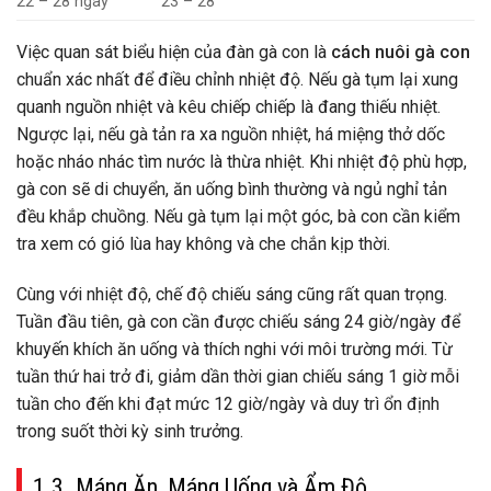
22 – 28 ngày
23 – 28
Việc quan sát biểu hiện của đàn gà con là
cách nuôi gà con
chuẩn xác nhất để điều chỉnh nhiệt độ. Nếu gà tụm lại xung
quanh nguồn nhiệt và kêu chiếp chiếp là đang thiếu nhiệt.
Ngược lại, nếu gà tản ra xa nguồn nhiệt, há miệng thở dốc
hoặc nháo nhác tìm nước là thừa nhiệt. Khi nhiệt độ phù hợp,
gà con sẽ di chuyển, ăn uống bình thường và ngủ nghỉ tản
đều khắp chuồng. Nếu gà tụm lại một góc, bà con cần kiểm
tra xem có gió lùa hay không và che chắn kịp thời.
Cùng với nhiệt độ, chế độ chiếu sáng cũng rất quan trọng.
Tuần đầu tiên, gà con cần được chiếu sáng 24 giờ/ngày để
khuyến khích ăn uống và thích nghi với môi trường mới. Từ
tuần thứ hai trở đi, giảm dần thời gian chiếu sáng 1 giờ mỗi
tuần cho đến khi đạt mức 12 giờ/ngày và duy trì ổn định
trong suốt thời kỳ sinh trưởng.
1.3. Máng Ăn, Máng Uống và Ẩm Độ