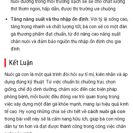
nuôi dưỡng trong môi trường sạch sẽ sẽ cho chất lượng
thịt thơm ngon, hấp dẫn, được thị trường ưa chuộng.
Tăng năng suất và thu nhập ổn định:
Với tỷ lệ sống cao,
tăng trọng nhanh và chất lượng tốt, bà con sẽ có một đàn
gà thương phẩm đạt chuẩn, từ đó nâng cao năng suất
chăn nuôi và đảm bảo nguồn thu nhập ổn định cho gia
đình.
Kết Luận
Nuôi gà con là một quá trình đòi hỏi sự tỉ mỉ, kiên nhẫn và áp
dụng đúng kỹ thuật. Từ việc chuẩn bị chuồng trại, chọn
giống, chế độ dinh dưỡng, chăm sóc đến các biện pháp
phòng bệnh, mỗi bước đều đóng vai trò quan trọng trong
việc xây dựng một đàn gà khỏe mạnh, mang lại hiệu quả kinh
tế cao. Hy vọng những chia sẻ chi tiết về
cách nuôi gà con
trong bài viết này sẽ là cẩm nang hữu ích, giúp bà con nông
dân tự tin hơn và đạt được thành công trong công việc chăn