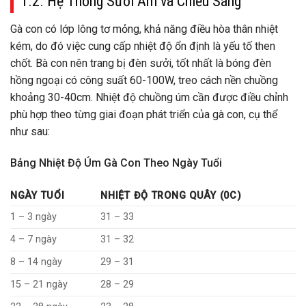
1.2. Hệ Thống Sưởi Ấm và Chiếu Sáng
Gà con có lớp lông tơ mỏng, khả năng điều hòa thân nhiệt
kém, do đó việc cung cấp nhiệt độ ổn định là yếu tố then
chốt. Bà con nên trang bị đèn sưởi, tốt nhất là bóng đèn
hồng ngoại có công suất 60-100W, treo cách nền chuồng
khoảng 30-40cm. Nhiệt độ chuồng úm cần được điều chỉnh
phù hợp theo từng giai đoạn phát triển của gà con, cụ thể
như sau:
Bảng Nhiệt Độ Úm Gà Con Theo Ngày Tuổi
NGÀY TUỔI
NHIỆT ĐỘ TRONG QUÂY (0C)
1 – 3 ngày
31 – 33
4 – 7 ngày
31 – 32
8 – 14 ngày
29 – 31
15 – 21 ngày
28 – 29