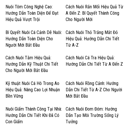
Nuôi Tôm Công Nghệ Cao:
Cách Nuôi Rắn Mối Hiệu Quả Từ
Hướng Dẫn Toàn Diện Để Đạt
A Đến Z: Bí Quyết Thành Công
Hiệu Quả Vượt Trội
Cho Người Mới
Bí Quyết Nuôi Cá Cảnh Dễ Nuôi:
Cách Nuôi Thỏ Trắng Mắt Đỏ
Hướng Dẫn Toàn Diện Cho
Hiệu Quả: Hướng Dẫn Chi Tiết
Người Mới Bắt Đầu
Từ A-Z
Cách Nuôi Tằm Hiệu Quả:
Cách Nuôi Cá Tra Hiệu Quả:
Hướng Dẫn Kỹ Thuật Chi Tiết
Hướng Dẫn Chi Tiết Từ A Đến Z
Cho Người Mới Bắt Đầu
Kỹ thuật Nuôi Cá Hô Trong Ao
Cách Nuôi Rồng Cảnh: Hướng
Hiệu Quả: Nâng Cao Lợi Nhuận
Dẫn Chi Tiết Từ A-Z Cho Người
Bền Vững
Mới Bắt Đầu
Nuôi Giấm Thành Công Tại Nhà:
Cách Nuôi Đom Đóm: Hướng
Hướng Dẫn Chi Tiết Khi Đã Có
Dẫn Tạo Môi Trường Sống Lý
Con Giấm
Tưởng