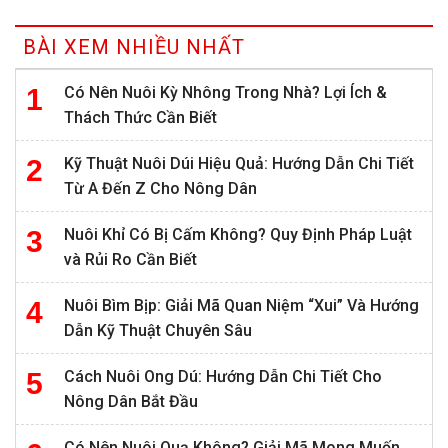
BÀI XEM NHIỀU NHẤT
Có Nên Nuôi Kỳ Nhông Trong Nhà? Lợi Ích &
Thách Thức Cần Biết
Kỹ Thuật Nuôi Dúi Hiệu Quả: Hướng Dẫn Chi Tiết
Từ A Đến Z Cho Nông Dân
Nuôi Khỉ Có Bị Cấm Không? Quy Định Pháp Luật
và Rủi Ro Cần Biết
Nuôi Bìm Bịp: Giải Mã Quan Niệm “Xui” Và Hướng
Dẫn Kỹ Thuật Chuyên Sâu
Cách Nuôi Ong Dú: Hướng Dẫn Chi Tiết Cho
Nông Dân Bắt Đầu
Có Nên Nuôi Quạ Không? Giải Mã Mong Muốn