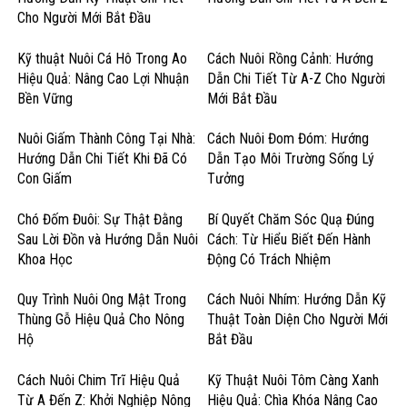
Cho Người Mới Bắt Đầu
Kỹ thuật Nuôi Cá Hô Trong Ao
Cách Nuôi Rồng Cảnh: Hướng
Hiệu Quả: Nâng Cao Lợi Nhuận
Dẫn Chi Tiết Từ A-Z Cho Người
Bền Vững
Mới Bắt Đầu
Nuôi Giấm Thành Công Tại Nhà:
Cách Nuôi Đom Đóm: Hướng
Hướng Dẫn Chi Tiết Khi Đã Có
Dẫn Tạo Môi Trường Sống Lý
Con Giấm
Tưởng
Chó Đốm Đuôi: Sự Thật Đằng
Bí Quyết Chăm Sóc Quạ Đúng
Sau Lời Đồn và Hướng Dẫn Nuôi
Cách: Từ Hiểu Biết Đến Hành
Khoa Học
Động Có Trách Nhiệm
Quy Trình Nuôi Ong Mật Trong
Cách Nuôi Nhím: Hướng Dẫn Kỹ
Thùng Gỗ Hiệu Quả Cho Nông
Thuật Toàn Diện Cho Người Mới
Hộ
Bắt Đầu
Cách Nuôi Chim Trĩ Hiệu Quả
Kỹ Thuật Nuôi Tôm Càng Xanh
Từ A Đến Z: Khởi Nghiệp Nông
Hiệu Quả: Chìa Khóa Nâng Cao