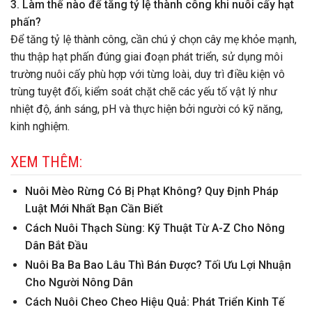
3. Làm thế nào để tăng tỷ lệ thành công khi nuôi cấy hạt
phấn?
Để tăng tỷ lệ thành công, cần chú ý chọn cây mẹ khỏe mạnh,
thu thập hạt phấn đúng giai đoạn phát triển, sử dụng môi
trường nuôi cấy phù hợp với từng loài, duy trì điều kiện vô
trùng tuyệt đối, kiểm soát chặt chẽ các yếu tố vật lý như
nhiệt độ, ánh sáng, pH và thực hiện bởi người có kỹ năng,
kinh nghiệm.
XEM THÊM:
Nuôi Mèo Rừng Có Bị Phạt Không? Quy Định Pháp
Luật Mới Nhất Bạn Cần Biết
Cách Nuôi Thạch Sùng: Kỹ Thuật Từ A-Z Cho Nông
Dân Bắt Đầu
Nuôi Ba Ba Bao Lâu Thì Bán Được? Tối Ưu Lợi Nhuận
Cho Người Nông Dân
Cách Nuôi Cheo Cheo Hiệu Quả: Phát Triển Kinh Tế