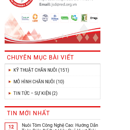
CHUYÊN MỤC BÀI VIẾT
KỸ THUẬT CHĂN NUÔI
(151)
MÔ HÌNH CHĂN NUÔI
(10)
TIN TỨC – SỰ KIỆN
(2)
TIN MỚI NHẤT
Nuôi Tôm Công Nghệ Cao: Hướng Dẫn
12