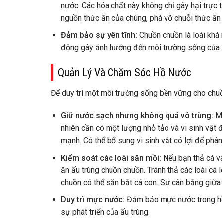
nước. Các hóa chất này không chỉ gây hại trực t
nguồn thức ăn của chúng, phá vỡ chuỗi thức ăn 
Đảm bảo sự yên tĩnh:
Chuồn chuồn là loài khá 
động gây ảnh hưởng đến môi trường sống của 
Quản Lý Và Chăm Sóc Hồ Nước
Để duy trì một môi trường sống bền vững cho chu
Giữ nước sạch nhưng không quá vô trùng:
Mặ
nhiên cần có một lượng nhỏ tảo và vi sinh vật đ
mạnh. Có thể bổ sung vi sinh vật có lợi để phân
Kiểm soát các loài săn mồi:
Nếu bạn thả cá và
ăn ấu trùng chuồn chuồn. Tránh thả các loài cá lớ
chuồn có thể săn bắt cá con. Sự cân bằng giữa c
Duy trì mực nước:
Đảm bảo mực nước trong hồ 
sự phát triển của ấu trùng.