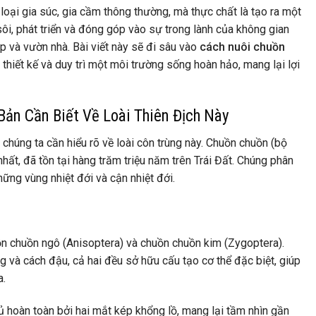
loại gia súc, gia cầm thông thường, mà thực chất là tạo ra một
ôi, phát triển và đóng góp vào sự trong lành của không gian
p và vườn nhà. Bài viết này sẽ đi sâu vào
cách nuôi chuồn
 thiết kế và duy trì một môi trường sống hoàn hảo, mang lại lợi
ản Cần Biết Về Loài Thiên Địch Này
 chúng ta cần hiểu rõ về loài côn trùng này. Chuồn chuồn (bộ
hất, đã tồn tại hàng trăm triệu năm trên Trái Đất. Chúng phân
hững vùng nhiệt đới và cận nhiệt đới.
n chuồn ngô (Anisoptera) và chuồn chuồn kim (Zygoptera).
g và cách đậu, cả hai đều sở hữu cấu tạo cơ thể đặc biệt, giúp
a.
 hoàn toàn bởi hai mắt kép khổng lồ, mang lại tầm nhìn gần