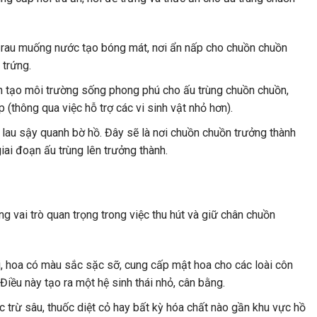
c rau muống nước tạo bóng mát, nơi ẩn nấp cho chuồn chuồn
 trứng.
nh tạo môi trường sống phong phú cho ấu trùng chuồn chuồn,
p (thông qua việc hỗ trợ các vi sinh vật nhỏ hơn).
, lau sậy quanh bờ hồ. Đây sẽ là nơi chuồn chuồn trưởng thành
giai đoạn ấu trùng lên trưởng thành.
 vai trò quan trọng trong việc thu hút và giữ chân chuồn
, hoa có màu sắc sặc sỡ, cung cấp mật hoa cho các loài côn
Điều này tạo ra một hệ sinh thái nhỏ, cân bằng.
 trừ sâu, thuốc diệt cỏ hay bất kỳ hóa chất nào gần khu vực hồ