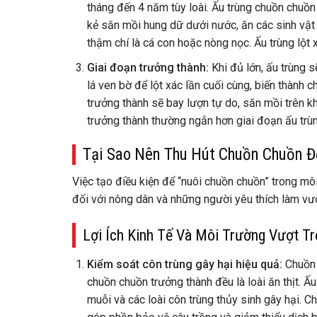
tháng đến 4 năm tùy loài. Ấu trùng chuồn chuồ
kẻ săn mồi hung dữ dưới nước, ăn các sinh vật
thậm chí là cá con hoặc nòng nọc. Ấu trùng lột x
Giai đoạn trưởng thành:
Khi đủ lớn, ấu trùng 
lá ven bờ để lột xác lần cuối cùng, biến thành 
trưởng thành sẽ bay lượn tự do, săn mồi trên k
trưởng thành thường ngắn hơn giai đoạn ấu trùn
Tại Sao Nên Thu Hút Chuồn Chuồn Đ
Việc tạo điều kiện để “nuôi chuồn chuồn” trong môi 
đối với nông dân và những người yêu thích làm vư
Lợi Ích Kinh Tế Và Môi Trường Vượt Tr
Kiểm soát côn trùng gây hại hiệu quả:
Chuồn c
chuồn chuồn trưởng thành đều là loài ăn thịt. Ấu
muỗi và các loài côn trùng thủy sinh gây hại. 