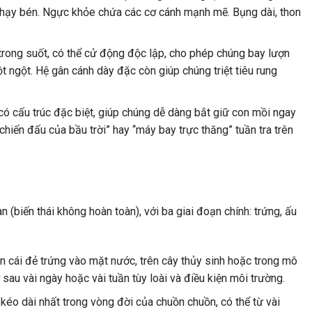
nhạy bén. Ngực khỏe chứa các cơ cánh mạnh mẽ. Bụng dài, thon
rong suốt, có thể cử động độc lập, cho phép chúng bay lượn
t ngột. Hệ gân cánh dày đặc còn giúp chúng triệt tiêu rung
ó cấu trúc đặc biệt, giúp chúng dễ dàng bắt giữ con mồi ngay
hiến đấu của bầu trời” hay “máy bay trực thăng” tuần tra trên
(biến thái không hoàn toàn), với ba giai đoạn chính: trứng, ấu
n cái đẻ trứng vào mặt nước, trên cây thủy sinh hoặc trong mô
 sau vài ngày hoặc vài tuần tùy loài và điều kiện môi trường.
kéo dài nhất trong vòng đời của chuồn chuồn, có thể từ vài