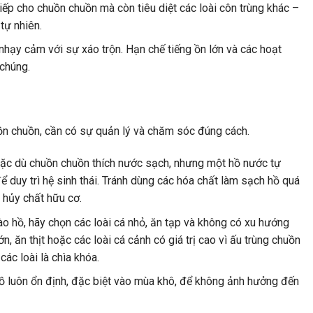
iếp cho chuồn chuồn mà còn tiêu diệt các loài côn trùng khác –
tự nhiên.
nhạy cảm với sự xáo trộn. Hạn chế tiếng ồn lớn và các hoạt
chúng.
ồn chuồn, cần có sự quản lý và chăm sóc đúng cách.
c dù chuồn chuồn thích nước sạch, nhưng một hồ nước tự
ể duy trì hệ sinh thái. Tránh dùng các hóa chất làm sạch hồ quá
 hủy chất hữu cơ.
o hồ, hãy chọn các loài cá nhỏ, ăn tạp và không có xu hướng
n, ăn thịt hoặc các loài cá cảnh có giá trị cao vì ấu trùng chuồn
ác loài là chìa khóa.
luôn ổn định, đặc biệt vào mùa khô, để không ảnh hưởng đến