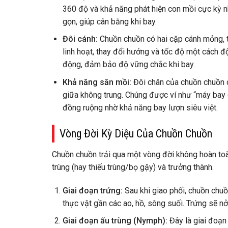
360 độ và khả năng phát hiện con mồi cực kỳ 
gọn, giúp cân bằng khi bay.
Đôi cánh:
Chuồn chuồn có hai cặp cánh mỏng, t
linh hoạt, thay đổi hướng và tốc độ một cách độ
động, đảm bảo độ vững chắc khi bay.
Khả năng săn mồi:
Đôi chân của chuồn chuồn c
giữa không trung. Chúng được ví như “máy bay c
đồng ruộng nhờ khả năng bay lượn siêu việt.
Vòng Đời Kỳ Diệu Của Chuồn Chuồn
Chuồn chuồn trải qua một vòng đời không hoàn toàn 
trùng (hay thiếu trùng/bọ gậy) và trưởng thành.
Giai đoạn trứng:
Sau khi giao phối, chuồn chuồ
thực vật gần các ao, hồ, sông suối. Trứng sẽ nở
Giai đoạn ấu trùng (Nymph):
Đây là giai đoạn 