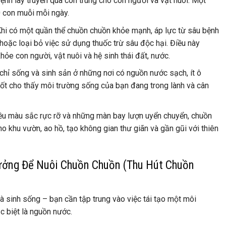
ệnh lây truyền qua côn trùng cho con người và vật nuôi. Một
0 con muỗi mỗi ngày.
hi có một quần thể chuồn chuồn khỏe mạnh, áp lực từ sâu bệnh
oặc loại bỏ việc sử dụng thuốc trừ sâu độc hại. Điều này
hỏe con người, vật nuôi và hệ sinh thái đất, nước.
hỉ sống và sinh sản ở những nơi có nguồn nước sạch, ít ô
tốt cho thấy môi trường sống của bạn đang trong lành và cân
ều màu sắc rực rỡ và những màn bay lượn uyển chuyển, chuồn
 khu vườn, ao hồ, tạo không gian thư giãn và gần gũi với thiên
ưởng Để Nuôi Chuồn Chuồn (Thu Hút Chuồn
và sinh sống – bạn cần tập trung vào việc tái tạo một môi
c biệt là nguồn nước.