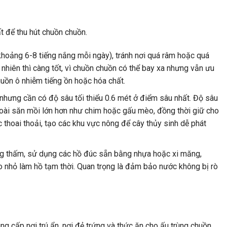
t để thu hút chuồn chuồn.
khoảng 6-8 tiếng nắng mỗi ngày), tránh nơi quá râm hoặc quá
nhiên thì càng tốt, vì chuồn chuồn có thể bay xa nhưng vẫn ưu
uồn ô nhiễm tiếng ồn hoặc hóa chất.
hưng cần có độ sâu tối thiểu 0.6 mét ở điểm sâu nhất. Độ sâu
loài săn mồi lớn hơn như chim hoặc gấu mèo, đồng thời giữ cho
 thoai thoải, tạo các khu vực nông để cây thủy sinh dễ phát
ng thấm, sử dụng các hồ đúc sẵn bằng nhựa hoặc xi măng,
ao nhỏ làm hồ tạm thời. Quan trọng là đảm bảo nước không bị rò
g cấp nơi trú ẩn, nơi đẻ trứng và thức ăn cho ấu trùng chuồn