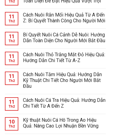
Toàn Diện Để Đạt Hiệu Quả Vượt Trội
Th2
Cách Nuôi Rắn Mối Hiệu Quả Từ A Đến
11
Z: Bí Quyết Thành Công Cho Người Mới
Th2
Bí Quyết Nuôi Cá Cảnh Dễ Nuôi: Hướng
11
Dẫn Toàn Diện Cho Người Mới Bắt Đầu
Th2
Cách Nuôi Thỏ Trắng Mắt Đỏ Hiệu Quả:
11
Hướng Dẫn Chi Tiết Từ A-Z
Th2
Cách Nuôi Tằm Hiệu Quả: Hướng Dẫn
11
Kỹ Thuật Chi Tiết Cho Người Mới Bắt
Th2
Đầu
Cách Nuôi Cá Tra Hiệu Quả: Hướng Dẫn
11
Chi Tiết Từ A Đến Z
Th2
Kỹ thuật Nuôi Cá Hô Trong Ao Hiệu
10
Quả: Nâng Cao Lợi Nhuận Bền Vững
Th2