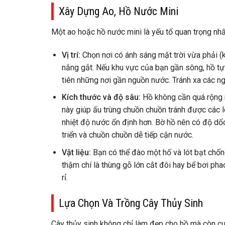
Xây Dựng Ao, Hồ Nước Mini
Một ao hoặc hồ nước mini là yếu tố quan trọng nhấ
Vị trí:
Chọn nơi có ánh sáng mặt trời vừa phải (
nắng gắt. Nếu khu vực của bạn gần sông, hồ tự 
tiên những nơi gần nguồn nước. Tránh xa các ng
Kích thước và độ sâu:
Hồ không cần quá rộng n
này giúp ấu trùng chuồn chuồn tránh được các 
nhiệt độ nước ổn định hơn. Bờ hồ nên có độ dốc
triển và chuồn chuồn dễ tiếp cận nước.
Vật liệu:
Bạn có thể đào một hố và lót bạt chố
thậm chí là thùng gỗ lớn cắt đôi hay bể bơi ph
rỉ.
Lựa Chọn Và Trồng Cây Thủy Sinh
Cây thủy sinh không chỉ làm đẹp cho hồ mà còn cun