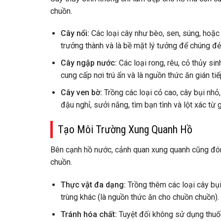
chuồn.
Cây nổi:
Các loại cây như bèo, sen, súng, hoặ
trưởng thành và là bề mặt lý tưởng để chúng đẻ
Cây ngập nước:
Các loại rong, rêu, cỏ thủy si
cung cấp nơi trú ẩn và là nguồn thức ăn gián tiế
Cây ven bờ:
Trồng các loại cỏ cao, cây bụi nhỏ
đậu nghỉ, sưởi nắng, tìm bạn tình và lột xác từ 
Tạo Môi Trường Xung Quanh Hồ
Bên cạnh hồ nước, cảnh quan xung quanh cũng đóng
chuồn.
Thực vật đa dạng:
Trồng thêm các loại cây bụi
trùng khác (là nguồn thức ăn cho chuồn chuồn). 
Tránh hóa chất:
Tuyệt đối không sử dụng thuốc