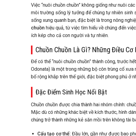
Việc “nuôi chuồn chuồn” không giống như nuôi các 
môi trường sống lý tưởng để chúng tự nhiên sinh s
sống xung quanh bạn, đặc biệt là trong nông nghiệ
chuồn
hiệu quả, từ việc tìm hiểu về chúng đến việc
ích kép cho cả con người và tự nhiên.
Chuồn Chuồn Là Gì? Những Điều Cơ B
Để có thể “nuôi chuồn chuồn” thành công, trước hết
Odonata) là một trong những bộ côn trùng cổ xưa n
bố rộng khắp trên thế giới, đặc biệt phong phú ở n
Đặc Điểm Sinh Học Nổi Bật
Chuồn chuồn được chia thành hai nhóm chính: chuồ
Mặc dù có những khác biệt về kích thước, hình dán
chúng trở thành những kẻ săn mồi trên không tài b
Cấu tạo cơ thể:
Đầu lớn, gần như được bao phủ