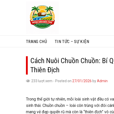
Skip
to
content
TRANG CHỦ
TIN TỨC – SỰ KIỆN
Cách Nuôi Chuồn Chuồn: Bí Q
Thiên Địch
233 lượt xem
-
Posted on
27/01/2026
by
Admin
Trong thế giới tự nhiên, mỗi loài sinh vật đều có v
sinh thái. Chuồn chuồn – loài côn trùng với đôi c
mang vẻ đẹp quyến rũ mà còn là “thiên địch” vô cùn