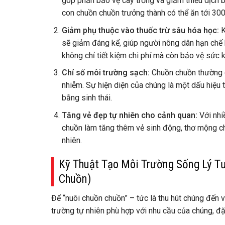
góp phần bảo vệ cây trồng và giảm thiểu dịch b
con chuồn chuồn trưởng thành có thể ăn tới 30
Giảm phụ thuộc vào thuốc trừ sâu hóa học:
K
sẽ giảm đáng kể, giúp người nông dân hạn chế h
không chỉ tiết kiệm chi phí mà còn bảo vệ sức k
Chỉ số môi trường sạch:
Chuồn chuồn thường c
nhiễm. Sự hiện diện của chúng là một dấu hiệu 
bằng sinh thái.
Tăng vẻ đẹp tự nhiên cho cảnh quan:
Với nhi
chuồn làm tăng thêm vẻ sinh động, thơ mộng cho
nhiên.
Kỹ Thuật Tạo Môi Trường Sống Lý T
Chuồn)
Để “nuôi chuồn chuồn” – tức là thu hút chúng đến 
trường tự nhiên phù hợp với nhu cầu của chúng, đặ