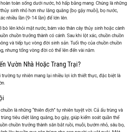
n hoàn toàn sống dưới nước, hô hấp bằng mang. Chúng là những
 thủy sinh nhỏ hơn như lăng quăng (bọ gậy muỗi), bọ nước,
ác nhiều lần (9-14 lần) để lớn lên.
sẽ bò lên khỏi mặt nước, bám vào thân cây thủy sinh hoặc cành
chuồn chuồn trưởng thành có cánh. Sau khi lột xác, chuồn chuồn
hông và tiếp tục vòng đời sinh sản. Tuổi thọ của chuồn chuồn
g, nhưng tổng vòng đời có thể lên đến vài năm.
ến Vườn Nhà Hoặc Trang Trại?
trường tự nhiên mang lại nhiều lợi ích thiết thực, đặc biệt là
ờn.
ội
huồn là những “thiên địch” tự nhiên tuyệt vời. Cả ấu trùng và
 trùng tiêu diệt lăng quăng, bọ gậy, giúp kiểm soát quần thể
Chuồn chuồn trưởng thành săn bắt ruồi, muỗi, bướm nhỏ, sâu bọ,