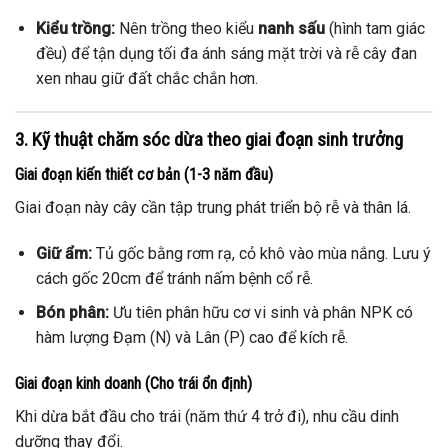
Kiểu trồng:
Nên trồng theo kiểu
nanh sấu
(hình tam giác
đều) để tận dụng tối đa ánh sáng mặt trời và rễ cây đan
xen nhau giữ đất chắc chắn hơn.
3. Kỹ thuật chăm sóc dừa theo giai đoạn sinh trưởng
Giai đoạn kiến thiết cơ bản (1-3 năm đầu)
Giai đoạn này cây cần tập trung phát triển bộ rễ và thân lá.
Giữ ẩm:
Tủ gốc bằng rơm rạ, cỏ khô vào mùa nắng. Lưu ý
cách gốc 20cm để tránh nấm bệnh cổ rễ.
Bón phân:
Ưu tiên phân hữu cơ vi sinh và phân NPK có
hàm lượng Đạm (N) và Lân (P) cao để kích rễ.
Giai đoạn kinh doanh (Cho trái ổn định)
Khi dừa bắt đầu cho trái (năm thứ 4 trở đi), nhu cầu dinh
dưỡng thay đổi.