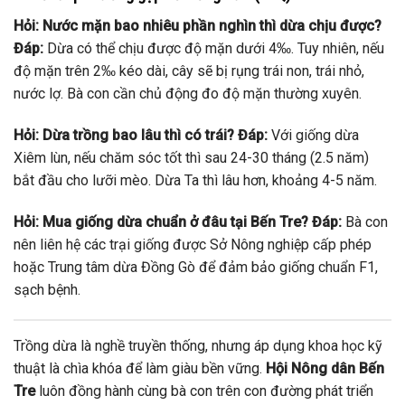
Hỏi: Nước mặn bao nhiêu phần nghìn thì dừa chịu được?
Đáp:
Dừa có thể chịu được độ mặn dưới 4‰. Tuy nhiên, nếu
độ mặn trên 2‰ kéo dài, cây sẽ bị rụng trái non, trái nhỏ,
nước lợ. Bà con cần chủ động đo độ mặn thường xuyên.
Hỏi: Dừa trồng bao lâu thì có trái?
Đáp:
Với giống dừa
Xiêm lùn, nếu chăm sóc tốt thì sau 24-30 tháng (2.5 năm)
bắt đầu cho lưỡi mèo. Dừa Ta thì lâu hơn, khoảng 4-5 năm.
Hỏi: Mua giống dừa chuẩn ở đâu tại Bến Tre?
Đáp:
Bà con
nên liên hệ các trại giống được Sở Nông nghiệp cấp phép
hoặc Trung tâm dừa Đồng Gò để đảm bảo giống chuẩn F1,
sạch bệnh.
Trồng dừa là nghề truyền thống, nhưng áp dụng khoa học kỹ
thuật là chìa khóa để làm giàu bền vững.
Hội Nông dân Bến
Tre
luôn đồng hành cùng bà con trên con đường phát triển