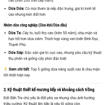
cao (trên 200 trái/cây/năm).
Dừa Dứa:
Có mùi thơm lá nếp đặc trưng, giá trị kinh tế
cao nhưng kén đất hơn.
Nhóm dừa công nghiệp (Dừa khô/Dừa dầu)
Dừa Ta:
Cây to, tuổi thọ cao (trên 50 năm), chịu mặn và
hạn tốt hơn dừa xiêm. Thích hợp vùng ven biển Bình Đại,
Thạnh Phú.
Dừa Sáp:
Đặc sản giá trị cực cao, nhưng yêu cầu kỹ thuật
thụ phấn và giống cấy phôi đặc biệt.
Xem chi tiết:
Top 5 giống dừa năng suất cao & chịu mặn
tốt nhất hiện nay
2. Kỹ thuật thiết kế mương liếp và khoảng cách trồng
Đất Bến Tre chủ yếu là đất phù sa nhưng chịu ảnh hưởng
triều cường. Kỹ thuật lên liếp là yếu tố sống còn.